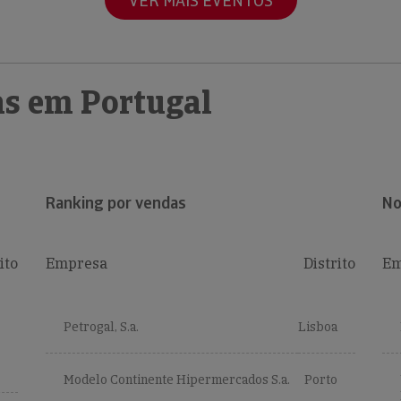
VER MAIS EVENTOS
s em Portugal
Ranking por vendas
No
ito
Empresa
Distrito
Em
Petrogal, S.a.
Lisboa
Modelo Continente Hipermercados S.a.
Porto