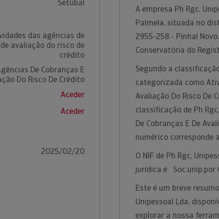
Setúbal
A empresa Ph Rgc, Unip
Palmela, situada no dis
ividades das agências de
2955-258 - Pinhal Novo
de avaliação do risco de
Conservatória do Regis
crédito
Segundo a classificação
Agências De Cobranças E
ação Do Risco De Crédito
categorizada como Ati
Aceder
Avaliação Do Risco De C
classificação de Ph Rgc
Aceder
De Cobranças E De Avali
numérico corresponde 
2025/02/20
O NIF de Ph Rgc, Unipe
jurídica é Soc.unip.por
Este é um breve resumo
Unipessoal Lda, dispon
explorar a nossa ferra