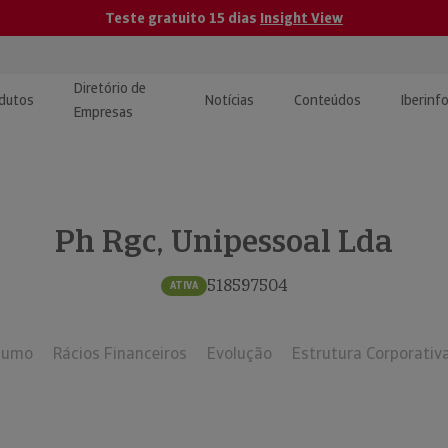
Teste gratuito 15 dias
Insight View
Diretório de
dutos
Notícias
Conteúdos
Iberinf
Empresas
uções de Integração de
ormação Internacional
teúdo para jornalistas
dos
Ph Rgc, Unipessoal Lda
tactos
atórios e Monitorização de
carregáveis | Estudos e
presas
ografias
518597504
ATIVA
uperação de Créditos
sumo
Rácios Financeiros
Evolução
Estrutura Corporativ