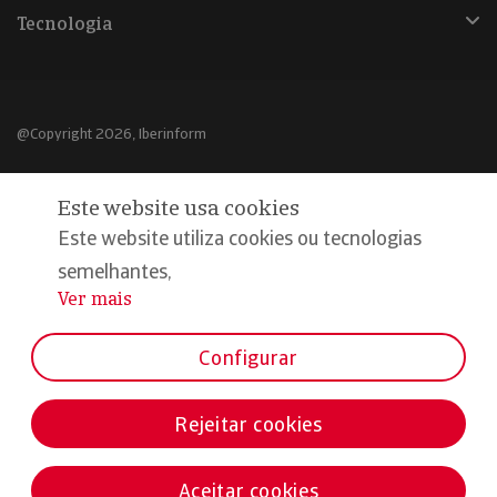
Tecnologia
@Copyright 2026, Iberinform
Aviso legal
Este website usa cookies
Política de cookies
Este website utiliza cookies ou tecnologias
Declaração de privacidade
semelhantes,
Ver mais
...
Compromisso qualidade e segurança
Configurar
Rejeitar cookies
Aceitar cookies