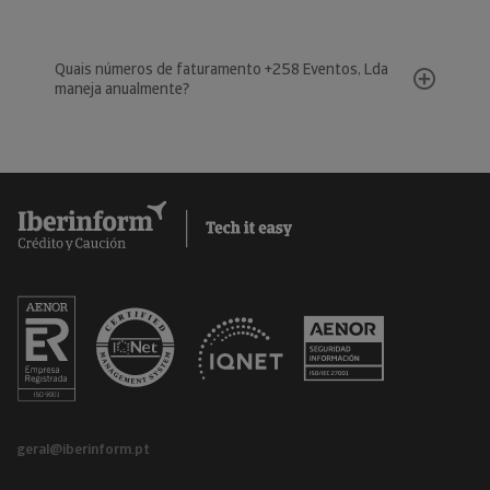
Quais números de faturamento +258 Eventos, Lda
maneja anualmente?
geral@iberinform.pt