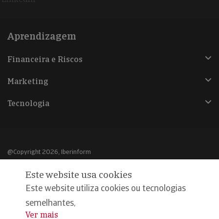
Aprendizagem
Financeira e Riscos
Marketing
Tecnologia
@Copyright 2026, Iberinform
Este website usa cookies
Aviso legal
Este website utiliza cookies ou tecnologias
Política de cookies
semelhantes,
Declaração de privacidade
Ver mais
...