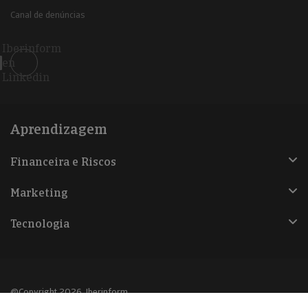
Canal de denúncias
Iberinform
en
Linkedin
Aprendizagem
Financeira e Riscos
Marketing
Tecnologia
@Copyright 2026, Iberinform