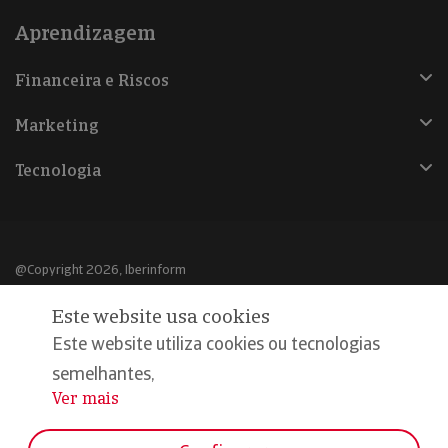
Aprendizagem
Financeira e Riscos
Marketing
Tecnologia
@Copyright 2026, Iberinform
Este website usa cookies
Aviso legal
Este website utiliza cookies ou tecnologias
Política de cookies
semelhantes,
Declaração de privacidade
Ver mais
...
Compromisso qualidade e segurança