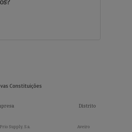
os?
vas Constituições
presa
Distrito
Prio Supply, S.a.
Aveiro