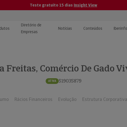
Teste gratuito 15 dias
Insight View
Diretório de
dutos
Notícias
Conteúdos
Iberinf
Empresas
uções de Integração de
ormação Internacional
teúdo para jornalistas
dos
a Freitas, Comércio De Gado Vi
tactos
atórios e Monitorização de
carregáveis | Estudos e
presas
ografias
519035879
ATIVA
uperação de Créditos
sumo
Rácios Financeiros
Evolução
Estrutura Corporativ