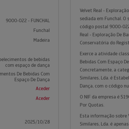
Velvet Real - Exploraçã
sediada em Funchal. O s
9000-022 - FUNCHAL
código postal 9000-022
Funchal
Real - Exploração De Ba
Madeira
Conservatória do Regis
Exerce a atividade cla
belecimentos de bebidas
Bebidas Com Espaço De
com espaço de dança
Concretamente, a catego
imentos De Bebidas Com
Similares, Lda. é Esta
Espaço De Dança
Dança, com o código n
Aceder
O NIF da empresa é 5190
Aceder
Por Quotas.
Esta informação sobre V
2025/10/28
Similares, Lda. é apena