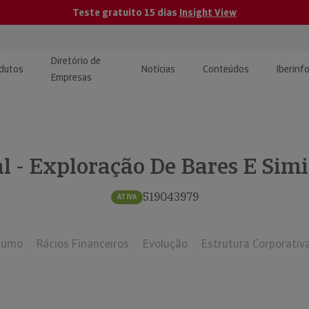
Teste gratuito 15 dias
Insight View
Diretório de
dutos
Notícias
Conteúdos
Iberinf
Empresas
uções de Integração de
ormação Internacional
teúdo para jornalistas
dos
l - Exploração De Bares E Simi
tactos
atórios e Monitorização de
carregáveis | Estudos e
presas
ografias
519043979
ATIVA
uperação de Créditos
sumo
Rácios Financeiros
Evolução
Estrutura Corporativ