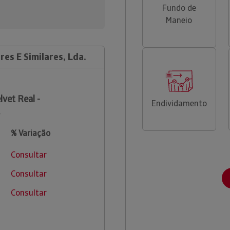
Fundo de
Maneio
res E Similares, Lda.
lvet Real -
Endividamento
.
% Variação
Consultar
Consultar
Consultar