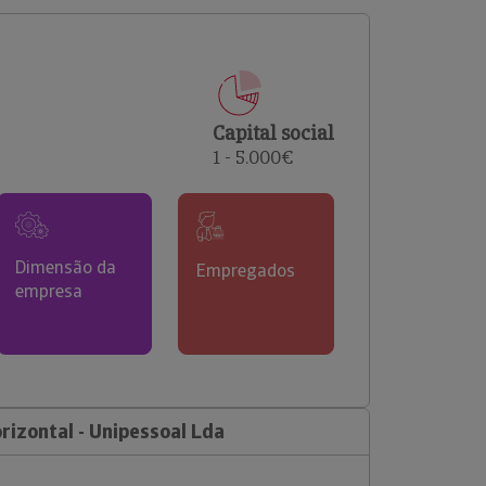
comerciais e analisar o risco de incumprimento dos
seus clientes.
Capital social
1 - 5.000€
Dimensão da
Empregados
empresa
izontal - Unipessoal Lda