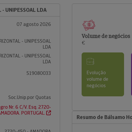
 - UNIPESSOAL LDA
07 agosto 2026
Volume de negócios
IZONTAL - UNIPESSOAL
€
LDA
IZONTAL - UNIPESSOAL
LDA
Evolução
519080033
volume de
negócios
Soc.Unip.por Quotas
gro Nr. 6 C/V. Esq. 2720-
 AMADORA. PORTUGAL.
Resumo de Bálsamo Hor
2720-450 - AMADORA