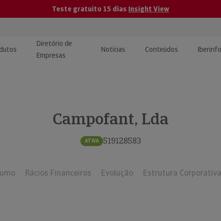
Teste gratuito 15 dias
Insight View
Diretório de
dutos
Notícias
Conteúdos
Iberinf
Empresas
uções de Integração de
ormação Internacional
teúdo para jornalistas
dos
Campofant, Lda
tactos
atórios e Monitorização de
carregáveis | Estudos e
presas
ografias
519128583
ATIVA
uperação de Créditos
sumo
Rácios Financeiros
Evolução
Estrutura Corporativ