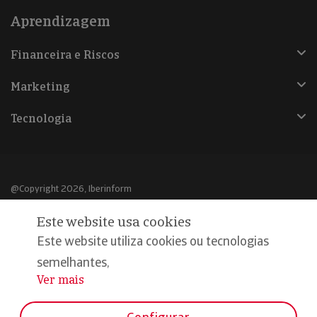
Aprendizagem
Financeira e Riscos
Marketing
Tecnologia
@Copyright 2026, Iberinform
Este website usa cookies
Aviso legal
Este website utiliza cookies ou tecnologias
Política de cookies
semelhantes,
Declaração de privacidade
Ver mais
...
Compromisso qualidade e segurança