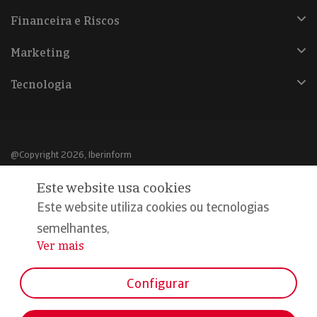
Financeira e Riscos
Marketing
Tecnologia
@Copyright 2026, Iberinform
Este website usa cookies
Aviso legal
Este website utiliza cookies ou tecnologias
Política de cookies
semelhantes,
Declaração de privacidade
Ver mais
...
Compromisso qualidade e segurança
Configurar