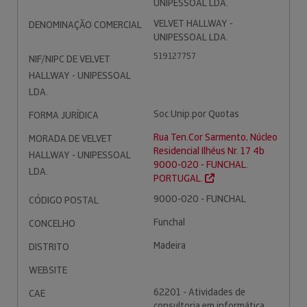
UNIPESSOAL LDA.
VELVET HALLWAY -
DENOMINAÇÃO COMERCIAL
UNIPESSOAL LDA.
519127757
NIF/NIPC DE VELVET
HALLWAY - UNIPESSOAL
LDA.
Soc.Unip.por Quotas
FORMA JURÍDICA
Rua Ten.Cor Sarmento, Núcleo
MORADA DE VELVET
Residencial Ilhéus Nr. 17 4b
HALLWAY - UNIPESSOAL
9000-020 - FUNCHAL.
LDA.
PORTUGAL.
9000-020 - FUNCHAL
CÓDIGO POSTAL
Funchal
CONCELHO
Madeira
DISTRITO
WEBSITE
62201 - Atividades de
CAE
consultoria em informática