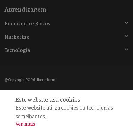
Aprendizagem
Financeira e Riscos
Marketing
Tecnologia
@Copyright 2026, Iberinform
Aviso legal
Este website usa cookies
Política de cookies
Este website utiliza cookies ou tecnologias
Declaração de privacidade
semelhantes,
Ver mais
...
Compromisso qualidade e segurança