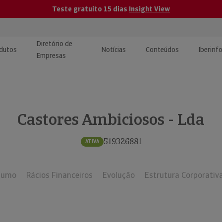
Teste gratuito 15 dias
Insight View
Diretório de
dutos
Notícias
Conteúdos
Iberinf
Empresas
uções de Integração de
ormação Internacional
teúdo para jornalistas
dos
Castores Ambiciosos - Lda
tactos
atórios e Monitorização de
carregáveis | Estudos e
presas
ografias
519326881
ATIVA
uperação de Créditos
sumo
Rácios Financeiros
Evolução
Estrutura Corporativ