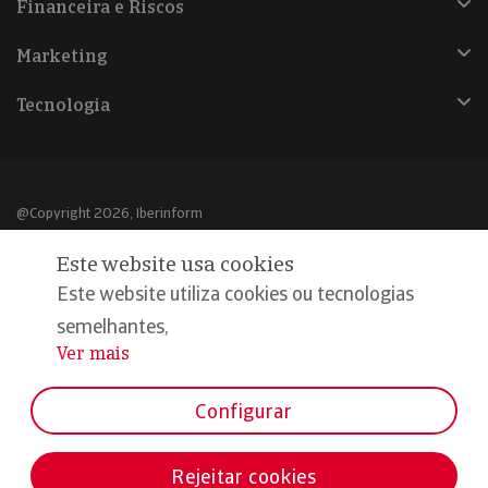
Financeira e Riscos
Marketing
Tecnologia
@Copyright 2026, Iberinform
Este website usa cookies
Aviso legal
Este website utiliza cookies ou tecnologias
Política de cookies
semelhantes,
Declaração de privacidade
Ver mais
...
Compromisso qualidade e segurança
Configurar
Rejeitar cookies