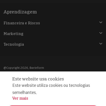
Aprendizagem
Financeira e Riscos
Marketing
Tecnologia
@Copyright 2026, Iberinform
Este website usa cookies
Aviso legal
Este website utiliza cookies ou tecnologias
Política de cookies
semelhantes,
Declaração de privacidade
Ver mais
...
Compromisso qualidade e segurança