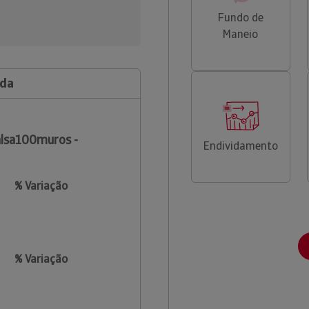
Fundo de
Maneio
Lda
lsa100muros -
Endividamento
% Variação
% Variação