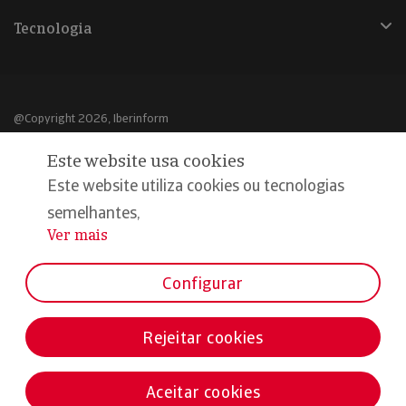
Tecnologia
@Copyright 2026, Iberinform
Este website usa cookies
Aviso legal
Este website utiliza cookies ou tecnologias
Política de cookies
semelhantes,
Declaração de privacidade
Ver mais
...
Compromisso qualidade e segurança
Configurar
Rejeitar cookies
Aceitar cookies