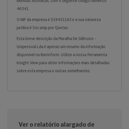
Bebidas Alcoólicas, com o seguinte código numérico
46341.
O NIF da empresa é 519451163 e a sua natureza
jurídica é Soc.unip.por Quotas.
Esta breve descrição da Muralha De Silêncios -
Unipessoal Lda é apenas um resumo da informação
disponível na Iberinform. Utilize a nossa ferramenta
Insight View para obter informações mais detalhadas
sobre esta empresa e outras semelhantes.
Ver o relatório alargado de