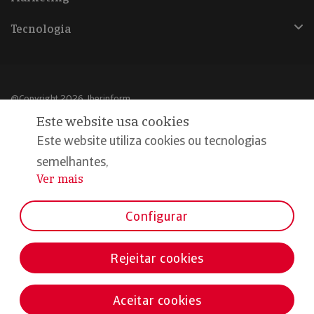
Tecnologia
@Copyright 2026, Iberinform
Este website usa cookies
Aviso legal
Este website utiliza cookies ou tecnologias
Política de cookies
semelhantes,
Ver mais
...
Declaração de privacidade
Compromisso qualidade e segurança
Configurar
Rejeitar cookies
Aceitar cookies