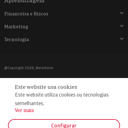
Aprendizagem
Financeira e Riscos
Marketing
Tecnologia
@Copyright 2026, Iberinform
Aviso legal
Este website usa cookies
Política de cookies
Este website utiliza cookies ou tecnologias
Declaração de privacidade
semelhantes,
Ver mais
...
Compromisso qualidade e segurança
Configurar