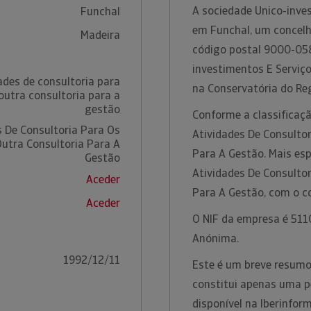
A sociedade Unico-inves
Funchal
em Funchal, um concelho
Madeira
código postal 9000-058
investimentos E Serviço
ades de consultoria para
na Conservatória do Reg
outra consultoria para a
gestão
Conforme a classificaçã
s De Consultoria Para Os
Atividades De Consulto
utra Consultoria Para A
Para A Gestão. Mais esp
Gestão
Atividades De Consulto
Aceder
Para A Gestão, com o 
Aceder
O NIF da empresa é 5110
Anónima.
1992/12/11
Este é um breve resumo 
constitui apenas uma p
disponível na Iberinfo