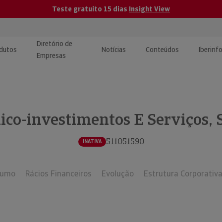
Teste gratuito 15 dias
Insight View
Diretório de
dutos
Notícias
Conteúdos
Iberinf
Empresas
uções de Integração de
ormação Internacional
teúdo para jornalistas
dos
ico-investimentos E Serviços, S
tactos
atórios e Monitorização de
carregáveis | Estudos e
presas
ografias
511051590
INATIVA
uperação de Créditos
sumo
Rácios Financeiros
Evolução
Estrutura Corporativ