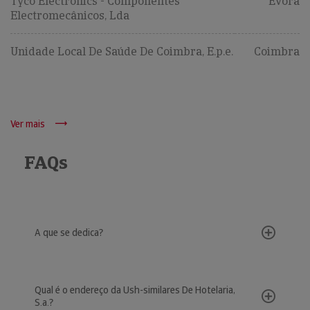
Tyco Electronics - Componentes
Évora
Electromecânicos, Lda
Unidade Local De Saúde De Coimbra, E.p.e.
Coimbra
Ver mais
FAQs
A que se dedica?
Qual é o endereço da Ush-similares De Hotelaria,
S.a.?