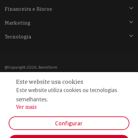
Financeira e Riscos
Marketing
Tecnologia
@Copyright 2026, Iberinform
Este website usa cookies
Aviso legal
Este website utiliza cookies ou tecnologias
Política de cookies
semelhantes,
Declaração de privacidade
Ver mais
...
Compromisso qualidade e segurança
Configurar