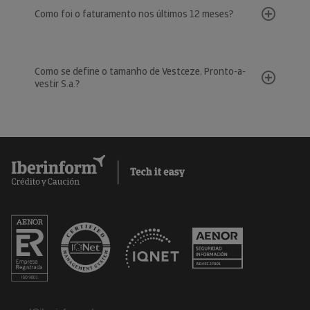
Como foi o faturamento nos últimos 12 meses?
Como se define o tamanho de Vestceze, Pronto-a-
vestir S.a.?