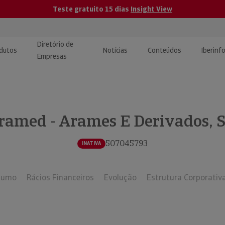
Teste gratuito 15 dias
Insight View
Diretório de
dutos
Notícias
Conteúdos
Iberinf
Empresas
uções de Integração de
ormação Internacional
teúdo para jornalistas
dos
ramed - Arames E Derivados, S
tactos
atórios e Monitorização de
carregáveis | Estudos e
presas
ografias
507045793
INATIVA
uperação de Créditos
sumo
Rácios Financeiros
Evolução
Estrutura Corporativ