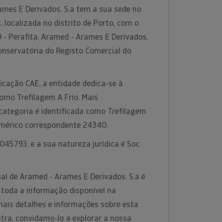
mes E Derivados, S.a tem a sua sede no
 localizada no distrito de Porto, com o
 - Perafita. Aramed - Arames E Derivados,
onservatória do Registo Comercial do
icação CAE, a entidade dedica-se à
como Trefilagem A Frio. Mais
categoria é identificada como Trefilagem
umérico correspondente 24340.
45793, e a sua natureza jurídica é Soc.
al de Aramed - Arames E Derivados, S.a é
 toda a informação disponível na
mais detalhes e informações sobre esta
tra, convidamo-lo a explorar a nossa