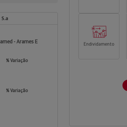
 S.a
amed - Arames E
Endividamento
% Variação
% Variação