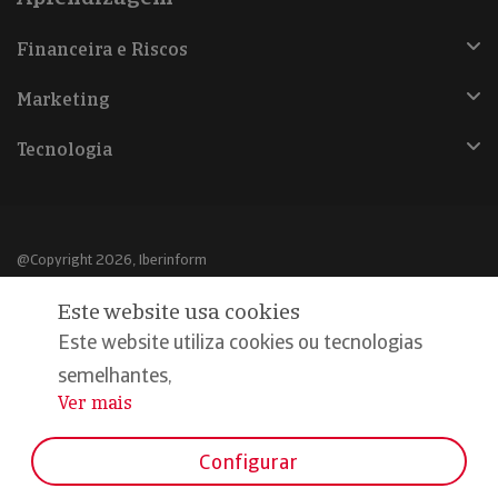
Financeira e Riscos
Marketing
Tecnologia
@Copyright 2026, Iberinform
Este website usa cookies
Aviso legal
Este website utiliza cookies ou tecnologias
Política de cookies
semelhantes,
Declaração de privacidade
Ver mais
...
Compromisso qualidade e segurança
Configurar