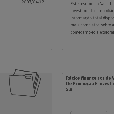
2007/04/12
Este resumo da Vasurb
Investimentos Imobiliá
informação total dispon
mais completos sobre a
convidamo-lo a explora
Rácios financeiros de 
De Promoção E Investi
S.a.