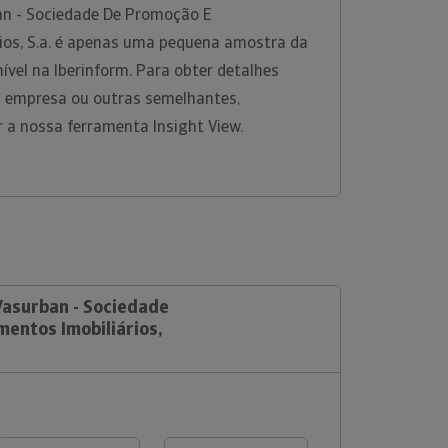
an - Sociedade De Promoção E
rios, S.a. é apenas uma pequena amostra da
ível na Iberinform. Para obter detalhes
 empresa ou outras semelhantes,
r a nossa ferramenta Insight View.
Vasurban - Sociedade
mentos Imobiliários,