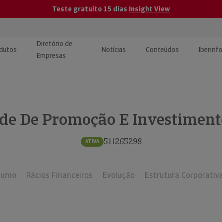
Teste gratuito 15 dias
Insight View
Diretório de
dutos
Notícias
Conteúdos
Iberinf
Empresas
uções de Integração de
ormação Internacional
teúdo para jornalistas
dos
de De Promoção E Investimentos
tactos
atórios e Monitorização de
carregáveis | Estudos e
presas
ografias
511265298
ATIVA
uperação de Créditos
sumo
Rácios Financeiros
Evolução
Estrutura Corporativ