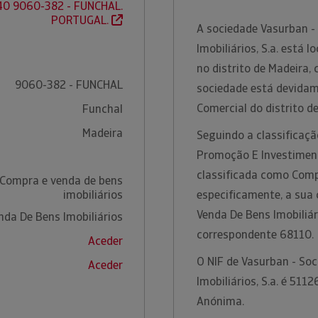
140 9060-382 - FUNCHAL.
PORTUGAL.
A sociedade Vasurban -
Imobiliários, S.a. está 
no distrito de Madeira,
9060-382 - FUNCHAL
sociedade está devidam
Comercial do distrito d
Funchal
Madeira
Seguindo a classificaçã
Promoção E Investimento
classificada como Comp
 Compra e venda de bens
imobiliários
especificamente, a sua
Venda De Bens Imobiliá
da De Bens Imobiliários
correspondente 68110.
Aceder
O NIF de Vasurban - So
Aceder
Imobiliários, S.a. é 511
Anónima.