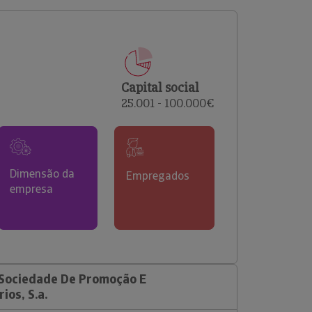
comerciais e analisar o risco de incumprimento dos
seus clientes.
Capital social
25.001 - 100.000€
Dimensão da
Empregados
empresa
 Sociedade De Promoção E
ios, S.a.