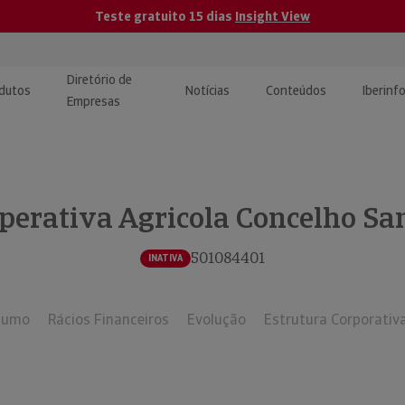
Teste gratuito 15 dias
Insight View
Diretório de
dutos
Notícias
Conteúdos
Iberinf
Empresas
uções de Integração de
ormação Internacional
teúdo para jornalistas
dos
perativa Agricola Concelho Sa
tactos
atórios e Monitorização de
carregáveis | Estudos e
presas
ografias
501084401
INATIVA
uperação de Créditos
sumo
Rácios Financeiros
Evolução
Estrutura Corporativ