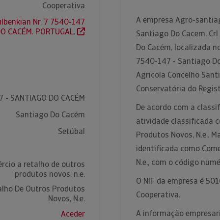
Cooperativa
A empresa Agro-santiag
lbenkian Nr. 7 7540-147
DO CACÉM. PORTUGAL.
Santiago Do Cacem, Crl
Do Cacém, localizada no
7540-147 - Santiago Do
Agricola Concelho Sant
Conservatória do Regist
7 - SANTIAGO DO CACÉM
De acordo com a classif
Santiago Do Cacém
atividade classificada
Setúbal
Produtos Novos, N.e.. M
identificada como Comé
N.e., com o código num
rcio a retalho de outros
produtos novos, n.e.
O NIF da empresa é 5010
alho De Outros Produtos
Cooperativa.
Novos, N.e.
A informação empresari
Aceder