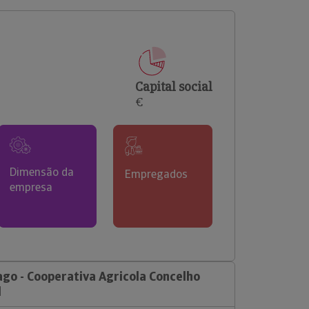
comerciais e analisar o risco de incumprimento dos
seus clientes.
Capital social
€
Dimensão da
Empregados
empresa
go - Cooperativa Agricola Concelho
l