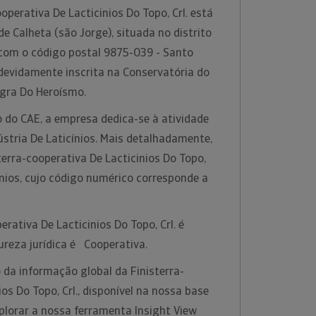
operativa De Lacticinios Do Topo, Crl. está
de Calheta (são Jorge), situada no distrito
com o código postal 9875-039 - Santo
devidamente inscrita na Conservatória do
ngra Do Heroísmo.
 do CAE, a empresa dedica-se à atividade
stria De Laticínios. Mais detalhadamente,
terra-cooperativa De Lacticinios Do Topo,
cínios, cujo código numérico corresponde a
erativa De Lacticinios Do Topo, Crl. é
ureza jurídica é Cooperativa.
 da informação global da Finisterra-
os Do Topo, Crl., disponível na nossa base
plorar a nossa ferramenta Insight View