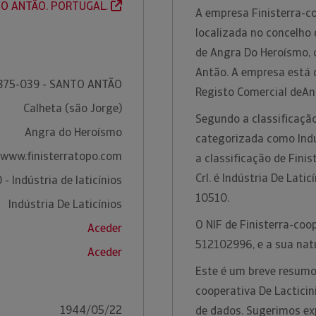
O ANTÃO. PORTUGAL.
A empresa Finisterra-co
localizada no concelho 
de Angra Do Heroísmo, 
Antão. A empresa está 
875-039 - SANTO ANTÃO
Registo Comercial deA
Calheta (são Jorge)
Segundo a classificação
Angra do Heroísmo
categorizada como Indú
www.finisterratopo.com
a classificação de Finis
Crl. é Indústria De Lati
- Indústria de laticínios
10510.
Indústria De Laticínios
O NIF de Finisterra-coop
Aceder
512102996, e a sua nat
Aceder
Este é um breve resumo
cooperativa De Lacticini
1944/05/22
de dados. Sugerimos ex