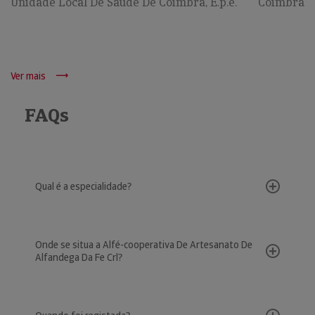
Unidade Local De Saúde De Coimbra, E.p.e.
Coimbra
Ver mais
FAQs
Qual é a especialidade?
Onde se situa a Alfé-cooperativa De Artesanato De
Alfandega Da Fe Crl?