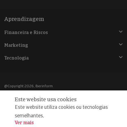
Aprendizagem
Financeira e Riscos
Marketing
Tecnologia
@Copyright 2026, Iberinform
Este website usa cookies
Aviso legal
Este website utiliza cookies ou tecnologias
Política de cookies
semelhantes,
Declaração de privacidade
Ver mais
...