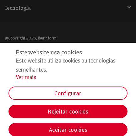
Tecnologia
@Copyright 2026, Iberinform
Este website usa cookies
Aviso legal
Este website utiliza cookies ou tecnologias
Política de cookies
semelhantes,
Declaração de privacidade
Ver mais
...
Compromisso qualidade e segurança
Configurar
Rejeitar cookies
Aceitar cookies