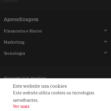
Linkedin
Aprendizagem
Financeira e Riscos
Marketing
Tecnologia
@Copyright 2026, Iberinform
Este website usa cookies
Aviso legal
Este website utiliza cookies ou tecnologias
Política de cookies
semelhantes,
Ver mais
...
Declaração de privacidade