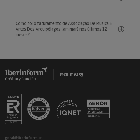
Como foi o faturamento de Associação De Música E
Artes Dos Arquipélagos (amimar) nos últimos 12
meses?
geral@iberinform.pt