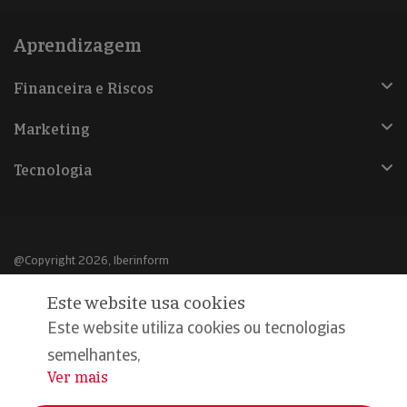
Aprendizagem
Financeira e Riscos
Marketing
Tecnologia
@Copyright 2026, Iberinform
Este website usa cookies
Aviso legal
Este website utiliza cookies ou tecnologias
Política de cookies
semelhantes,
Declaração de privacidade
Ver mais
...
Compromisso qualidade e segurança