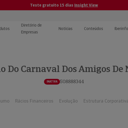
Teste gratuito 15 dias
Insight View
Diretório de
dutos
Notícias
Conteúdos
Iberinf
Empresas
uções de Integração de
ormação Internacional
teúdo para jornalistas
dos
ão Do Carnaval Dos Amigos De 
tactos
atórios e Monitorização de
carregáveis | Estudos e
presas
ografias
508888344
INATIVA
uperação de Créditos
sumo
Rácios Financeiros
Evolução
Estrutura Corporativ