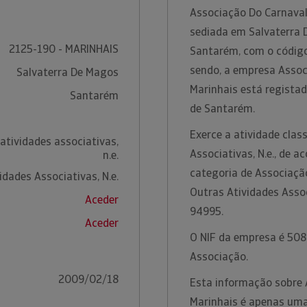
Associação Do Carnava
sediada em Salvaterra D
2125-190 - MARINHAIS
Santarém, com o código
sendo, a empresa Asso
Salvaterra De Magos
Marinhais está regista
Santarém
de Santarém.
Exerce a atividade clas
atividades associativas,
Associativas, N.e., de 
n.e.
categoria de Associaçã
idades Associativas, N.e.
Outras Atividades Assoc
Aceder
94995.
Aceder
O NIF da empresa é 508
Associação.
2009/02/18
Esta informação sobre
Marinhais é apenas uma