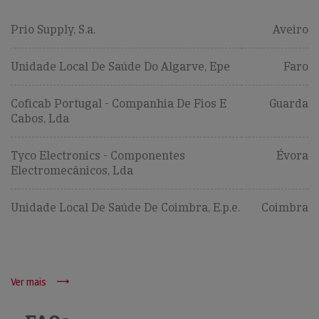
Prio Supply, S.a.
Aveiro
Unidade Local De Saúde Do Algarve, Epe
Faro
Coficab Portugal - Companhia De Fios E
Guarda
Cabos, Lda
Tyco Electronics - Componentes
Évora
Electromecânicos, Lda
Unidade Local De Saúde De Coimbra, E.p.e.
Coimbra
Ver mais