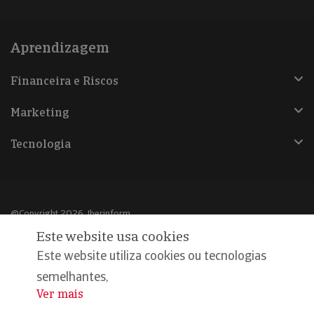
Aprendizagem
Financeira e Riscos
Marketing
Tecnologia
@Copyright 2026, Iberinform
Este website usa cookies
Aviso legal
Este website utiliza cookies ou tecnologias
Política de cookies
semelhantes,
Ver mais
...
Declaração de privacidade