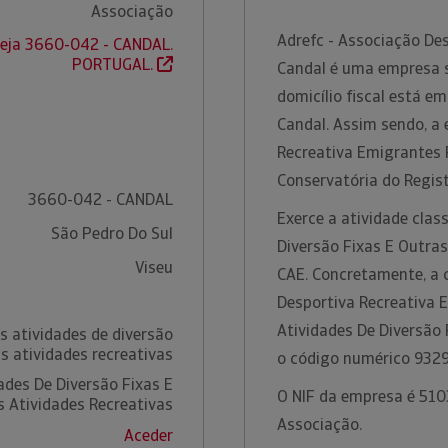
Associação
Adrefc - Associação De
reja 3660-042 - CANDAL.
PORTUGAL.
Candal é uma empresa s
domicílio fiscal está e
Candal. Assim sendo, a
Recreativa Emigrantes 
Conservatória do Regist
3660-042 - CANDAL
Exerce a atividade clas
São Pedro Do Sul
Diversão Fixas E Outras
Viseu
CAE. Concretamente, a 
Desportiva Recreativa 
Atividades De Diversão 
s atividades de diversão
as atividades recreativas
o código numérico 932
ades De Diversão Fixas E
O NIF da empresa é 5103
s Atividades Recreativas
Associação.
Aceder