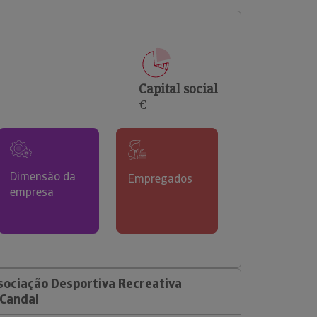
comerciais e analisar o risco de incumprimento dos
seus clientes.
Capital social
€
Dimensão da
Empregados
empresa
sociação Desportiva Recreativa
 Candal