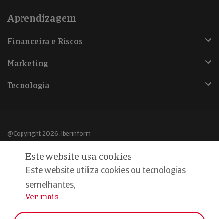
Aprendizagem
Financeira e Riscos
Marketing
Tecnologia
@Copyright 2026, Iberinform
Este website usa cookies
Aviso legal
Este website utiliza cookies ou tecnologias
Política de cookies
semelhantes,
Declaração de privacidade
Ver mais
...
Compromisso qualidade e segurança