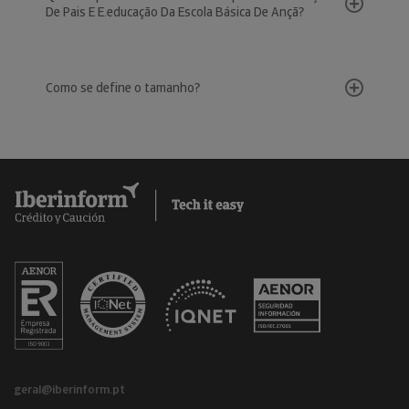
De Pais E E.educação Da Escola Básica De Ançã?
Como se define o tamanho?
geral@iberinform.pt