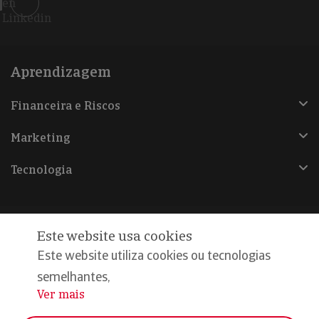
en
Linkedin
Aprendizagem
Financeira e Riscos
Marketing
Tecnologia
Este website usa cookies
@Copyright 2026, Iberinform
Este website utiliza cookies ou tecnologias
semelhantes,
Aviso legal
Ver mais
...
Política de cookies