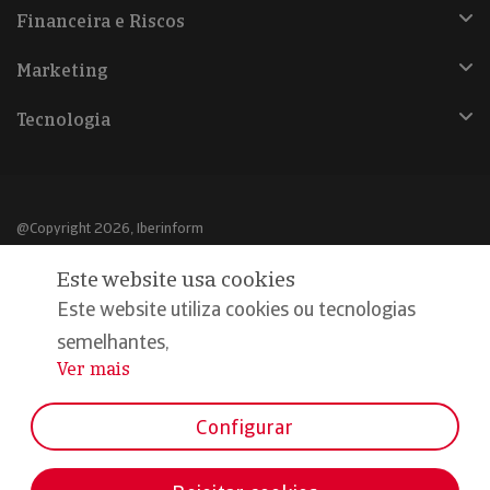
Financeira e Riscos
Marketing
Tecnologia
@Copyright 2026, Iberinform
Este website usa cookies
Aviso legal
Este website utiliza cookies ou tecnologias
Política de cookies
semelhantes,
Declaração de privacidade
Ver mais
...
Compromisso qualidade e segurança
Configurar