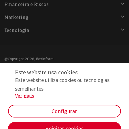
Financeira e Riscos
Marketing
Tecnologia
@Copyright 2026, Iberinform
Este website usa cookies
Aviso legal
Este website utiliza cookies ou tecnologias
Política de cookies
semelhantes,
Declaração de privacidade
Ver mais
...
Compromisso qualidade e segurança
Configurar
Rejeitar cookies