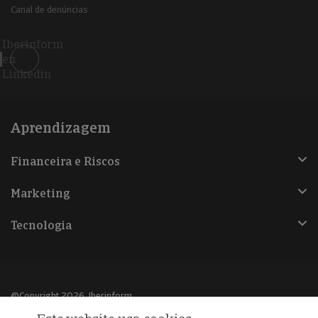
Canal de denúncias
Iberinform
en
Linkedin
Aprendizagem
Financeira e Riscos
Marketing
Tecnologia
@Copyright 2026, Iberinform