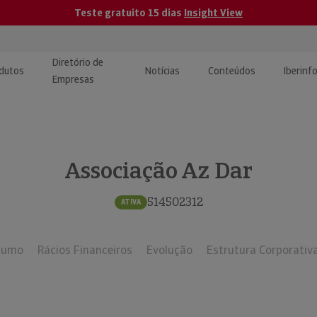
Teste gratuito 15 dias
Insight View
Diretório de
dutos
Notícias
Conteúdos
Iberinf
Empresas
uções de Integração de
ormação Internacional
teúdo para jornalistas
dos
Associação Az Dar
tactos
atórios e Monitorização de
carregáveis | Estudos e
presas
ografias
514502312
ATIVA
uperação de Créditos
sumo
Rácios Financeiros
Evolução
Estrutura Corporativ