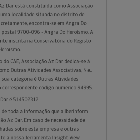
Az Dar está constituída como Associação
uma localidade situada no distrito de
ncretamente, encontra-se em Angra Do
 postal 9700-096 - Angra Do Heroísmo. A
te inscrita na Conservatória do Registo
 Heroísmo.
o do CAE, Associação Az Dar dedica-se à
como Outras Atividades Associativas, N.e..
 sua categoria é Outras Atividades
m o correspondente código numérico 94995.
 Dar é 514502312.
 de toda a informação que a Iberinform
ção Az Dar. Em caso de necessidade de
hadas sobre esta empresa e outras
nte a nossa ferramenta Insight View.