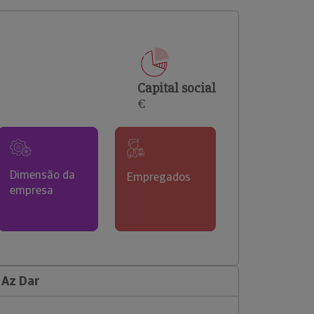
comerciais e analisar o risco de incumprimento dos
seus clientes.
Capital social
€
Dimensão da
Empregados
empresa
 Az Dar