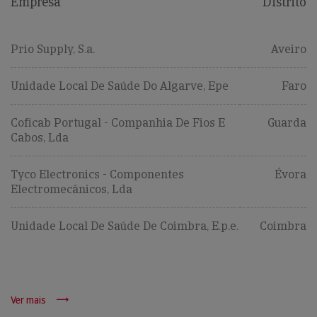
Empresa
Distrito
Prio Supply, S.a.
Aveiro
Unidade Local De Saúde Do Algarve, Epe
Faro
Coficab Portugal - Companhia De Fios E
Guarda
Cabos, Lda
Tyco Electronics - Componentes
Évora
Electromecânicos, Lda
Unidade Local De Saúde De Coimbra, E.p.e.
Coimbra
Ver mais