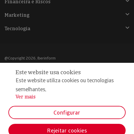
Financeira e Riscos
Marketing
Tecnologia
@Copyright 2026, Iberinform
Este website usa cookies
Aviso legal
Este website utiliza cookies ou tecnologias
Política de cookies
semelhantes,
Declaração de privacidade
Ver mais
...
Compromisso qualidade e segurança
Configurar
Rejeitar cookies