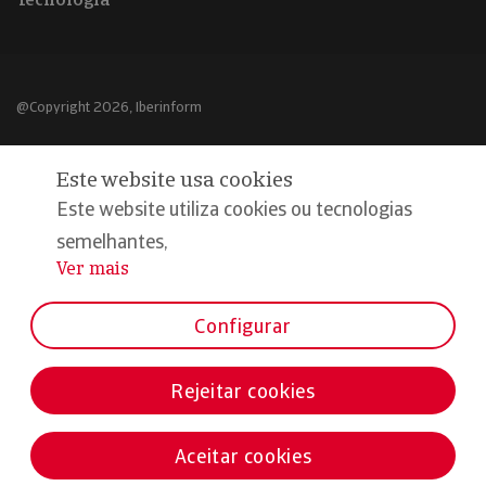
@Copyright 2026, Iberinform
Aviso legal
Este website usa cookies
Política de cookies
Este website utiliza cookies ou tecnologias
Declaração de privacidade
semelhantes,
Ver mais
...
Compromisso qualidade e segurança
Configurar
Rejeitar cookies
Aceitar cookies