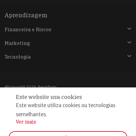
Aprendizagem
Financeira e Riscos
Marketing
Tecnologia
@Copyright 2026, Iberinform
Este website usa cookies
Aviso legal
Este website utiliza cookies ou tecnologias
Política de cookies
semelhantes,
Ver mais
...
Declaração de privacidade
Compromisso qualidade e segurança