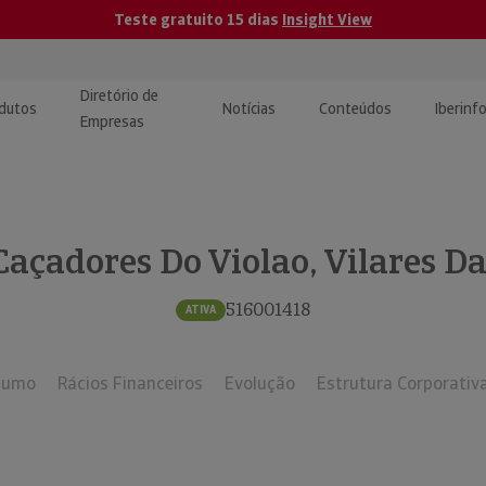
Teste gratuito 15 dias
Insight View
Diretório de
dutos
Notícias
Conteúdos
Iberinf
Empresas
uções de Integração de
ormação Internacional
teúdo para jornalistas
dos
Caçadores Do Violao, Vilares Da
tactos
atórios e Monitorização de
carregáveis | Estudos e
presas
ografias
516001418
ATIVA
uperação de Créditos
sumo
Rácios Financeiros
Evolução
Estrutura Corporativ