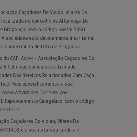
ociação Caçadores Do Violao, Vilares Da
á localizada no concelho de Alfandega Da
 de Bragança, com o código postal 5350-
a. A sociedade está devidamente inscrita na
to Comercial do distrito de Bragança.
ão do CAE, Acvvc - Associação Caçadores Do
iça E Colmeais dedica-se à atividade
idades Dos Serviços Relacionados Com Caça
ico. Mais especificamente, a sua
a como Atividades Dos Serviços
 E Repovoamento Cinegético, com o código
te 01702.
ação Caçadores Do Violao, Vilares Da
16001418, e a sua natureza jurídica é