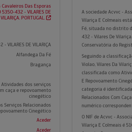
 Cavaleiros Das Esporas
0 5350-432 - VILARES DE
A sociedade Acvvc - Ass
VILARIÇA. PORTUGAL.
Vilariça E Colmeais est
Fé, situada no distrito
432 - Vilares De Vilariç
2 - VILARES DE VILARIÇA
Conservatória do Regis
Alfandega Da Fé
Seguindo a classificaç
Violao, Vilares Da Vilar
Bragança
classificada como Ativ
E Repovoamento Cinegét
 Atividades dos serviços
categoria é identificad
om caça e repovoamento
cinegético
Relacionados Com Caça
os Serviços Relacionados
numérico corresponden
epovoamento Cinegético
O NIF de Acvvc - Associ
Aceder
Vilariça E Colmeais é 5
Aceder