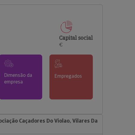
comerciais e analisar o risco de incumprimento dos
seus clientes.
Capital social
€
Dimensão da
Empregados
empresa
ciação Caçadores Do Violao, Vilares Da