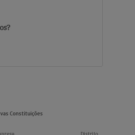
os?
vas Constituições
presa
Distrito