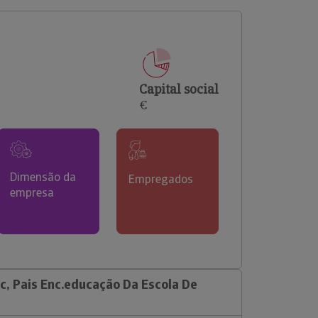
comerciais e analisar o risco de incumprimento dos
seus clientes.
Capital social
€
Dimensão da
Empregados
empresa
c, Pais Enc.educação Da Escola De