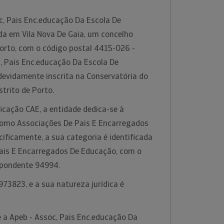
, Pais Enc.educação Da Escola De
da em Vila Nova De Gaia, um concelho
Porto, com o código postal 4415-026 -
, Pais Enc.educação Da Escola De
devidamente inscrita na Conservatória do
strito de Porto.
icação CAE, a entidade dedica-se à
 como Associações De Pais E Encarregados
ificamente, a sua categoria é identificada
ais E Encarregados De Educação, com o
spondente 94994.
73823, e a sua natureza jurídica é
 a Apeb - Assoc, Pais Enc.educação Da