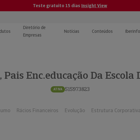
Teste gratuito 15 dias
Insight View
Diretório de
dutos
Notícias
Conteúdos
Iberinf
Empresas
uções de Integração de
ormação Internacional
teúdo para jornalistas
dos
, Pais Enc.educação Da Escola
tactos
atórios e Monitorização de
carregáveis | Estudos e
presas
ografias
515973823
ATIVA
uperação de Créditos
sumo
Rácios Financeiros
Evolução
Estrutura Corporativ